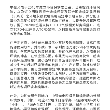
中强光电于2015年成立环境保护委员会，负责控管环境风
险，以及订立明确且符合永续经营及联合国永续发展目标
（SDGs）之环境永续发展策略及短中长期目标，并分别于
每季及年度检视环境永续目标执行成果，以提升环境管理绩
效，更于2020年签署支持TCFD（气候相关财务揭露）、成
立TCFD小组并导入TCFD架构，以利重新评估气候变迁对财
务造成的风险。
在产品方面，中强光电积极优化节能及製程管理、提高厂房
能源使用效率，并持续开发一系列固态光源(SSI)不含汞的投
影机，落实产品及包装轻量化，并优化光电设计，以降低对
环境的冲击；在供应链方面，中强光电与供应商伙伴一起实
行循环经济措施，减少原物料用量及使用循环再生材料，以
减少生产过程对环境造成的负荷；在生产方面，除推动节能
及节水措施，更订立明确的短/中/长期再生能源使用目标，
持续购买再生能源凭证及转供太阳能，从各方面着手减碳；
在日常营运方面，汰除老旧且高耗能的设备、建置雨水回收
再利用系统、实施耗能设备及源头之温室气体盘查及检讨，
以达成各项环境永续指标。
此外，为扩大绿色影响力，中强光电积极且持续推动内外部
环境教育，例如：响应422地球日而举办「e起罩地球–关灯
1小时」、「绿色生活21天」、年度淨滩、绿色小学堂（在
地偏乡小学环境教育课程）、绿色餐厅、环保集点、办理环