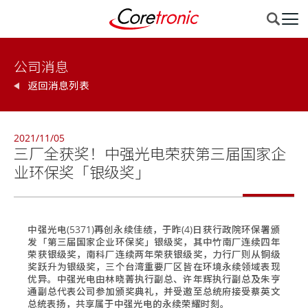
公司消息
返回消息列表
2021/11/05
三厂全获奖！中强光电荣获第三届国家企
业环保奖「银级奖」
中强光电(5371)再创永续佳绩，于昨(4)日获行政院环保署颁
发「第三届国家企业环保奖」银级奖，其中竹南厂连续四年
荣获银级奖，南科厂连续两年荣获银级奖，力行厂则从铜级
奖跃升为银级奖，三个台湾重要厂区皆在环境永续领域表现
优异。中强光电由林晓菁执行副总、许年辉执行副总及朱亨
通副总代表公司参加颁奖典礼，并受邀至总统府接受蔡英文
总统表扬，共享属于中强光电的永续荣耀时刻。