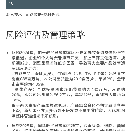
10
资讯技术– 网路攻击/资料外洩
风险评估及管理策略
回顾2024年，由于政经局势的高度不稳定导致全球总体经济持
续低迷，企业和个人消费者撙节开支，加上库存去化迟滞、换
机潮减少、消费型需求降低等因素，导致两大主要产品线营运
呈现衰退走势：
- 节能产品：全球大尺寸LCD面板（NB、TV、PID等）出货量下
滑至688百万片，本公司出货量为29.9百万片，年减2%，全球
市占率约为4.35%。
- 影像产品：全球投影机市场出货量约为480万台，衰退约
20%，本公司出货量为86.2万台，年减12%，全球市占率约为
18%。
由于两大主要产品线营运衰退，产品组合变化不利导致毛利率
下滑，新创事业亦大多仍处于研发或小量出货阶段，因此2024
年整体营运结果不如预期。
展望2025年，国际政经局势的不稳定，包含战争、通膨、美国
关税、汇率波动和各区域GDP成长保守的预期，使得经济成长