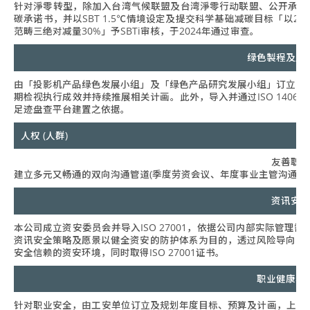
针对淨零转型，除加入台湾气候联盟及台湾淨零行动联盟、公开承诺公司
碳承诺书，并以SBT 1.5℃情境设定及提交科学基础减碳目标「以202
范畴三绝对减量30%」予SBTi审核，于2024年通过审查。
绿色製程及产
由「投影机产品绿色发展小组」及「绿色产品研究发展小组」订立及
期检视执行成效并持续推展相关计画。此外，导入并通过ISO 140
足迹盘查平台建置之依据。
人权 (人群)
友善职场
建立多元又畅通的双向沟通管道(季度劳资会议、年度事业主管沟通会
资讯安全
本公司成立资安委员会并导入ISO 27001，依据公司内部实际管
资讯安全策略及愿景以健全资安的防护体系为目的，透过风险导向的
安全信赖的资安环境，同时取得ISO 27001证书。
职业健康与
针对职业安全，由工安单位订立及规划年度目标、预算及计画，上呈职业安全