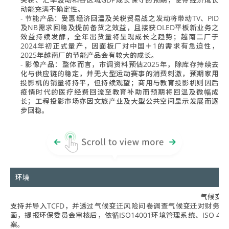
动能充满不确定性。
- 节能产品：受惠经济回温及关税贸易战之发动将带动TV、PID
及NB需求回稳及提前备货之效益，且接获OLED平板新业务之
效益持续发酵，全年出货量将呈现成长之趋势；越南二厂于
2024年初正式量产，因面板厂对中国＋1的需求有急迫性，
2025年越南厂的节能产品会有较大的成长。
- 影像产品：整体而言，市调资料预估2025年，除库存持续去
化与供应链的稳定，并无大型运动赛事的消费刺激，预期家用
投影机的销量将持平，但持续观望；商用与教育投影机则因后
疫情时代的医疗经费回流至教育补助而预期将回温及微幅成
长；工程投影市场亦因文旅产业及大型公共空间显示发展而逐
步回稳。
环境
气候变迁
支持并导入TCFD，并透过气候变迁风险问卷调查气候变迁对财务
画，提报环保委员会审核后，依循ISO14001环境管理系统、ISO 40
案。