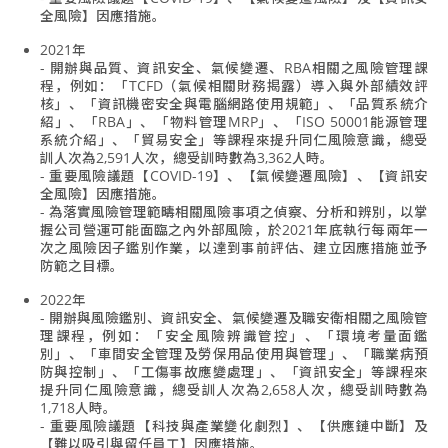
全風險】因應措施。
2021年
- 開辦與品質、資訊安全、氣候變遷、RBA相關之風險管理課
程，例如：「TCFD（氣候相關財務揭露）導入與外部績效評
核」、「資訊機密安全與電腦網路使用規範」、「品質系統介
紹」、「RBA」、「物料管理MRP」、「ISO 50001能源管理
系統介紹」、「貿易安全」等課程來提升同仁風險意識，總受
訓人次為2,591人次，總受訓時數為3,362人時。
- 重要風險議題【COVID-19】、【氣候變遷風險】、【資訊安
全風險】因應措施。
- 為落實風險管理範疇相關風險事項之偵察、分析和辨別，以掌
握公司營運可能面臨之內外部風險，於2021年底執行每兩年一
次之風險因子鑑別作業，以達到事前評估、建立因應措施並予
防範之目標。
2022年
- 開辦與風險鑑別、資訊安全、氣候變遷及職安衛相關之風險管
理課程，例如：「安全風險辨識管控」、「環境考量面鑑
別」、「車間安全管理及勞保用品使用與管理」、「職業病預
防與控制」、「工傷事故應變處理」、「資訊安全」等課程來
提升同仁風險意識，總受訓人次為2,658人次，總受訓時數為
1,718人時。
- 重要風險議題【科技與產業變化劇烈】、【供應鏈中斷】及
【難以吸引與留任員工】因應措施。