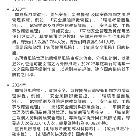
2023年
- 開辦與風險鑑別、資訊安全、氣候變遷 及職安衛相關之風險
管理課程，例如：「安全風險辨識管控」、「環境考量面鑑
別」、「危害鑑別及風險評估教育訓練」、「安全事故、工傷
事故應變處理」、「資訊安全」、「車間安全管理及勞保用品
使用與管理、職業病預防與控制」等課程來提升同仁風險意
識，總受訓人次為3,784人次，總受訓時數為5,841人時。
- 重要風險議題【氣候變遷風險】、【資訊安全風險】因應措
施。
- 為落實風險管理範疇相關風險事項之偵察、分析和辨別，以掌
握公司營運可能面臨之內外部風險，於2023年底執行每兩年一
次之風險因子鑑別作業，以達到事前評估、建立因應措施並予
防範之目標。
2024年
- 開辦與風險鑑別、資訊安全、氣候變遷及職安衛相關之風險管
理課程，例如：「安全風險辨識管控」、「環境考量面鑑
別」、「危害鑑別及風險評估教育訓練」、「安全事故、工傷
事故應變處理」、「網絡安全識別與防護要領」、「車間安全
管理及勞保用品使用與管理、職業病預防與控制」、「職業衛
生及個人勞動防護安全培訓」等課程來提升同仁風險意識，總
受訓人次為32,616人次，總受訓時數為40,082小時。
- 重要風險議題【地緣政治波動或材料稀缺】、【政治風險/不
確定性】、【市場趨勢快速改變】因應措施。