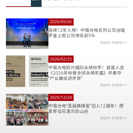
2026/05/26
连续12年入榜！中强光电名列公司治理
评鉴上柜公司排名前5%
learn more>>
2026/02/25
中强光电跃升国际永续标竿！首度入选
《2026年标普全球永续年鑑》并勇夺
“产业最佳进步奖”
learn more>>
2025/12/24
中强光电“圣诞换换爱”迈入12週年！把
爱寄往花莲灾后山谷
learn more>>