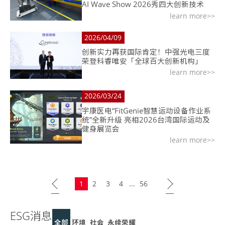
AI Wave Show 2026秀四大创新技术
learn more>>
2026/04/09
创新实力再获国际肯定！中强光电三度
荣登科睿唯安「全球百大创新机构」
learn more>>
2026/03/24
宇康医电“FitGenie智慧运动设备作业系
统”全新升级 亮相2026台湾国际运动及
健身展览会
learn more>>
1
2
3
4
...
56
ESG消息
全部
环境
社会
永续荣耀