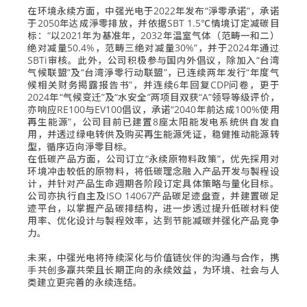
在环境永续方面，中强光电于2022年发布“淨零承诺”，承诺
于2050年达成淨零排放，并依据SBT 1.5℃情境订定减碳目
标：“以2021年为基准年，2032年温室气体（范畴一和二）
绝对减量50.4%，范畴三绝对减量30%”，并于2024年通过
SBTi审核。此外，公司积极参与国内外倡议，除加入“台湾
气候联盟”及“台湾淨零行动联盟”，已连续两年发行“年度气
候相关财务揭露报告书”，并连续6年回复CDP问卷，更于
2024年“气候变迁”及“水安全”两项目双获“A”领导等级评价，
亦响应RE100与EV100倡议，承诺“2040年前达成100%使用
再生能源”，公司目前已建置8座太阳能发电系统供自发自
用，并透过绿电转供及购买再生能源凭证，稳健推动能源转
型，循序迈向淨零目标。
在低碳产品方面，公司订立“永续原物料政策”，优先採用对
环境冲击较低的原物料，将低碳理念融入产品开发与製程设
计，并针对产品生命週期各阶段订定具体策略与量化目标。
公司亦执行自主及ISO 14067产品碳足迹盘查，并建置碳足
迹平台，以掌握产品碳排结构，进一步透过提升低碳材料使
用率、优化设计与製程效率，达到节能减碳并强化产品竞争
力。
未来，中强光电将持续深化与价值链伙伴的沟通与合作，携
手共创多赢共荣且长期正向的永续效益，为环境、社会与人
类建立更完善的永续连结。