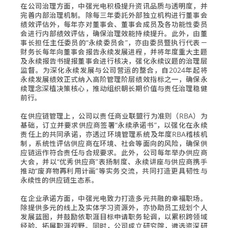
在公司治理方面，中强光电积极提升资讯品质与透明度，并
完善内部治理机制。除每三年委託外部独立机构进行董事会
绩效评估外，每年亦对董事会、董事会成员及各功能性委员
会进行内部绩效评估，确保治理效能持续提升。此外，由董
事长担任主任委员的“永续委员会”，亦由委员暨执行代表－
财务长每年向董事会报告永续发展进程，并将年度重大主题
及永续报告书提报董事会进行核决，强化永续议题的治理层
监督。为深化永续发展与公司营运的整合，自2024年起将
永续发展绩效正式纳入高阶管理阶层绩效指标之一，确保永
续理念深植决策核心，推动组织朝长期价值与责任治理稳健
前行。
在供应链管理上，公司以责任商业联盟行为准则（RBA）为
基础，订立并要求供应商签署“永续承诺书”，以强化在永续
责任上的共同承诺，亦透过环境管理系统及年度RBA稽核机
制，系统性评估供应商在环境、社会等面向的风险，确保供
应链运作符合责任与合规要求。此外，公司每年举办供应商
大会，并以“优秀供应商”表扬制度、永续讲座与供应商携手
推动“废弃物再利用计画”等实务交流，共同打造更具韧性与
永续性的供应链生态系。
在企业承诺方面，中强光电致力打造多元共融的幸福职场。
除提供多元的线上及实体学习资源外，亦协助员工规划个人
发展蓝图，并鼓励依职涯目标申请职务轮调，以累积跨领域
经验、拓展职涯视野。同时，公司成立研究院，遴选资深研