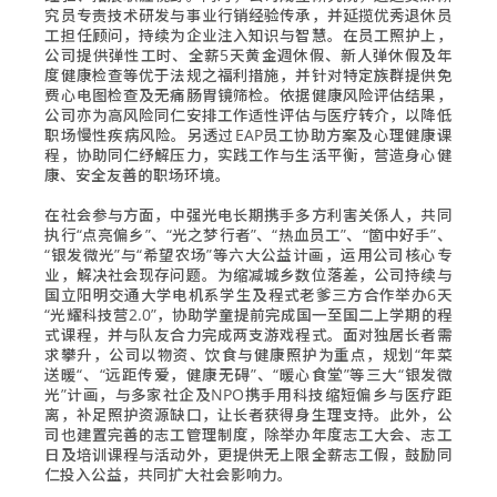
究员专责技术研发与事业行销经验传承，并延揽优秀退休员
工担任顾问，持续为企业注入知识与智慧。在员工照护上，
公司提供弹性工时、全薪5天黄金週休假、新人弹休假及年
度健康检查等优于法规之福利措施，并针对特定族群提供免
费心电图检查及无痛肠胃镜筛检。依据健康风险评估结果，
公司亦为高风险同仁安排工作适性评估与医疗转介，以降低
职场慢性疾病风险。另透过EAP员工协助方案及心理健康课
程，协助同仁纾解压力，实践工作与生活平衡，营造身心健
康、安全友善的职场环境。
在社会参与方面，中强光电长期携手多方利害关係人，共同
执行“点亮偏乡”、“光之梦行者”、“热血员工”、“箇中好手”、
“银发微光”与“希望农场”等六大公益计画，运用公司核心专
业，解决社会现存问题。为缩减城乡数位落差，公司持续与
国立阳明交通大学电机系学生及程式老爹三方合作举办6天
“光耀科技营2.0”，协助学童提前完成国一至国二上学期的程
式课程，并与队友合力完成两支游戏程式。面对独居长者需
求攀升，公司以物资、饮食与健康照护为重点，规划“年菜
送暖“、“远距传爱，健康无碍”、“暖心食堂”等三大“银发微
光”计画，与多家社企及NPO携手用科技缩短偏乡与医疗距
离，补足照护资源缺口，让长者获得身生理支持。此外，公
司也建置完善的志工管理制度，除举办年度志工大会、志工
日及培训课程与活动外，更提供无上限全薪志工假，鼓励同
仁投入公益，共同扩大社会影响力。