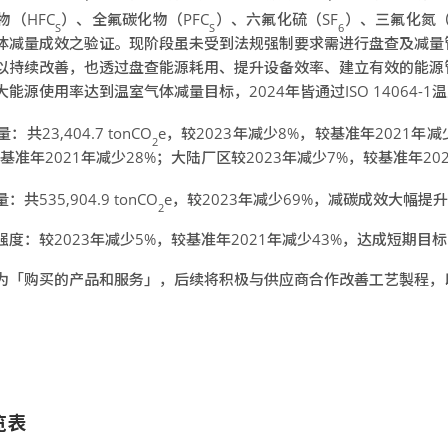
物（HFC
）、全氟碳化物（PFC
）、六氟化硫（SF
）、三氟化氮（
S
S
6
体减量成效之验证。现阶段虽未受到法规强制要求需进行盘查及减量
以持续改善，也透过盘查能源耗用、提升设备效率、建立有效的能源
源使用率达到温室气体减量目标，2024年皆通过ISO 14064-1
3,404.7 tonCO
e，较2023年减少8%，较基准年2021年
2
基准年2021年减少28%；大陆厂区较2023年减少7%，较基准年20
35,904.9 tonCO
e，较2023年减少69%，减碳成效大幅提
2
度：较2023年减少5%，较基准年2021年减少43%，达成短期目
为「购买的产品和服务」，后续将积极与供应商合作改善工艺製程，
览表