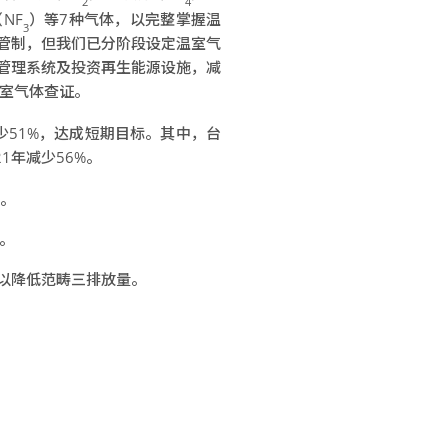
2
4
NF
）等7种气体，以完整掌握温
3
管制，但我们已分阶段设定温室气
管理系统及投资再生能源设施，减
温室气体查证。
减少51%，达成短期目标。其中，台
21年减少56%。
升。
标。
以降低范畴三排放量。