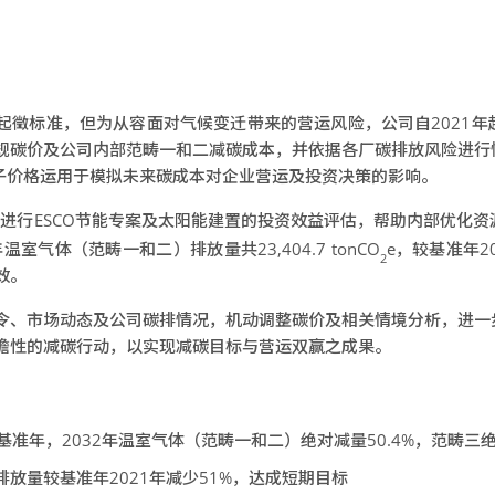
起徵标准，但为从容面对气候变迁带来的营运风险，公司自2021年
规碳价及公司内部范畴一和二减碳成本，并依据各厂碳排放风险进行
影子价格运用于模拟未来碳成本对企业营运及投资决策的影响。
价进行ESCO节能专案及太阳能建置的投资效益评估，帮助内部优化
室气体（范畴一和二）排放量共23,404.7 tonCO
e，较基准年2
2
效。
令、市场动态及公司碳排情况，机动调整碳价及相关情境分析，进一
瞻性的减碳行动，以实现减碳目标与营运双赢之成果。
为基准年，2032年温室气体（范畴一和二）绝对减量50.4%，范畴三绝
放量较基准年2021年减少51%，达成短期目标