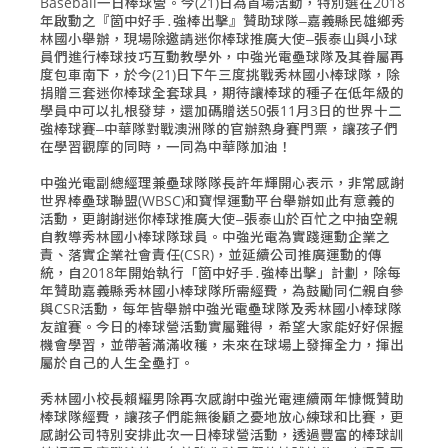
Baseball一日棒球營。今(21)日為首場活動，特別選在2018
年啟動之『箇中好手․強棒出擊』贊助球隊‒嘉義縣民雄鄉秀
林國小舉辦，現場除邀請迷你棒球推廣大使‒張泰山與小球
員們進行棒球技巧互動教學外，中強光電壘球隊及其眷屬再
度包車南下，於今(21)日下午三度挑戰秀林國小棒球隊，除
捐贈三套迷你棒球全套球具，期待讓棒球的種子在低年級的
學員中可以扎根發芽，還加碼贈送50張11月3日的世界十二
強棒球賽‒中華隊對戰澳洲隊的官辦熱身賽門票，讓孩子們
在學習觀摩的同時，一同為中華隊加油！
中強光電副總經理兼壘球隊隊長許年輝開心表示，非常感謝
世界棒壘球聯盟(WBSC)和寶悍運動平台舉辦如此有意義的
活動，更謝謝迷你棒球推廣大使‒張泰山於百忙之中抽空親
自教導秀林國小棒球隊球員。中強光電為實踐運動企業之
責、落實企業社會責任(CSR)，並延續公司推廣運動的傳
統，自2018年開始執行「箇中好手․強棒出擊」計劃，除每
年贊助嘉義縣秀林國小棒球隊所需經費，為鼓勵同仁親自參
與CSR活動，每年皆舉辦中強光電壘球隊及秀林國小棒球隊
友誼賽。今日的棒球營活動實屬難得，希望大家能好好保握
機會學習，並帶著滿滿收穫，未來在球場上發揮全力，揮出
屬於自己的人生全壘打。
秀林國小校長賴耀男除再次感謝中強光電連續兩年慷慨贊助
棒球隊經費，讓孩子們能無後顧之憂地放心練球和比賽，更
感謝公司特別安排此次一日棒球營活動，透過豐富的棒球訓