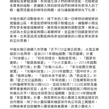
練課程及實戰演練，有效強化孩子們的棒球技能，也吸取更
多寶貴的經驗，更讓剛入隊的新球員們對棒球有更深入的了
解，繼而培養其對棒球的興趣，成功讓基層棒球向下扎根。
中強光電於活動後表示，接下來的三場一日棒球訓練營將前
進偏遠山區，希望能把棒球的種子散播出去，讓偏鄉小朋友
們有更多機會接觸棒球，擁有陽光健康的運動習慣。張泰山
也認為大型企業能夠關心基層棒球，並且進行回饋是很好的
事情，也希望這項活動能夠為參加訓練營的小朋友帶來更多
的正向意義！
中強光電已連續八年榮獲「天下CSR企業公民獎」-大型企業
組前30名殊榮，並自2011年開始啟動「點亮偏鄉」計畫
(『科技暖心』、『粒粒苑裡米，點點感恩情』、『圓夢兒
童節』、『聖誕換換愛』、『小小文藝家』)、2016年啟動
「光之夢行者」計畫(『光電小尖兵』、『多功能數位教室
建置』、『光耀科技營』)、2018年啟動之「箇中好手」計
畫(『強棒出擊』、『我的未來不是夢』)及「熱血員工」計
畫(『愛之光公益路跑』、『年菜送暖』)，已陸續幫助台灣
60所偏鄉學校及50個NGO，並成功點亮11,324位弱勢及偏
鄉學童童稚的笑容；此外，已連續8年捐贈超過23噸的在地
有機白米予11個在地弱勢及社福團體，並從2014年開始實
施「希望農場」計畫，與苗栗和台南小農建立長期且穩定的
合作關係，除了向小農採購有機蔬菜作為公司員工團膳外，
也聘請專家協助輔導小農發展無毒農業，改善小農收入。