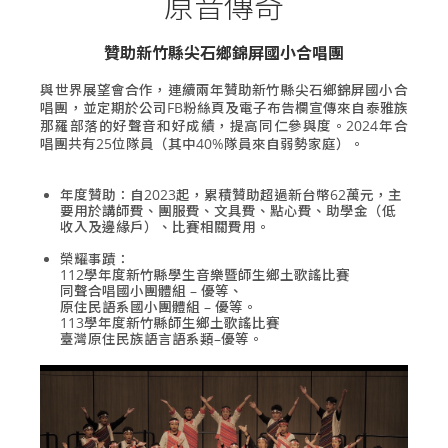
原音傳奇
贊助新竹縣尖石鄉錦屏國小合唱團
與世界展望會合作，連續兩年贊助新竹縣尖石鄉錦屏國小合
唱團，並定期於公司
FB粉絲頁
及電子布告欄宣傳來自泰雅族
那羅部落的好聲音和好成績，提高同仁參與度。2024年合
唱團共有25位隊員（其中40%隊員來自弱勢家庭）。
年度贊助：自2023起，累積贊助超過新台幣62萬元，主
要用於講師費、團服費、文具費、點心費、助學金（低
收入及邊緣戶）、比賽相關費用。
榮耀事蹟：
112學年度新竹縣學生音樂暨師生鄉土歌謠比賽
同聲合唱國小團體組 – 優等
、
原住民語系國小團體組 – 優等
。
113學年度新竹縣師生鄉土歌謠比賽
臺灣原住民族語言語系類–優等
。