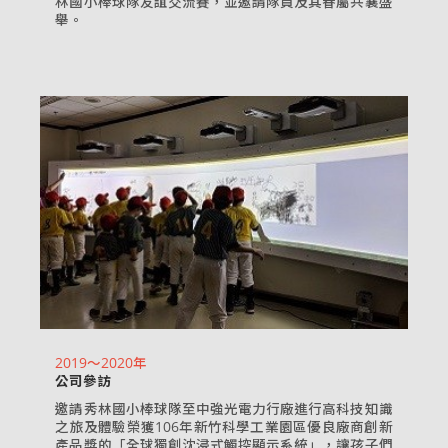
林國小棒球隊友誼交流賽，並邀請隊員及其眷屬共襄盛
舉。
2019～2020年
公司參訪
邀請秀林國小棒球隊至中強光電力行廠進行高科技知識
之旅及體驗榮獲106年新竹科學工業園區優良廠商創新
產品獎的「全球獨創沈浸式觸控顯示系統」，讓孩子們