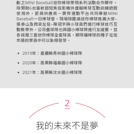
劃之MINI Baseball迷你棒球學院系列活動合作夥伴，
除贊助6台雷射超短焦投影機供虛擬棒球互動訓練遊戲
使用外，更與供應商－寶悍運動平台共同舉辦MINI
Baseball一日棒球營。現場除邀請迷你棒球推廣大使‒
張泰山及微笑左投‒陳冠宇與小球員們進行棒球技巧互
動教學外，公司壘球隊也與國小棒球隊進行友誼賽，並
各捐贈三套迷你棒球全套球具，期待讓棒球的種子在低
年級的學員中可以紮根發芽。
2019年：嘉義縣秀林國小棒球隊
2020年：苗栗縣福基國小棒球隊
2021年：苗栗縣汶水國小棒球隊
2
我的未來不是夢