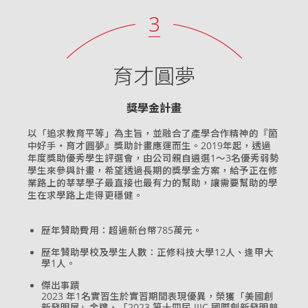
3
育才圓夢
獎學金計畫
以「追求教育平等」為主旨，並融合了產學合作精神的『箇
中好手‧育才圓夢』獎助計畫應運而生。2019年起，透過
年度獎助優秀學生評選會，由公司親自遴選1～3名優秀弱勢
學生來參與計畫，希望透過長期的獎學金方案，給予正在修
業路上的莘莘學子最直接也最有力的幫助，讓需要幫助的學
生在求學路上走得更穩健。
歷年贊助費用：超過新台幣785萬元。
歷年贊助學校及學生人數：正修科技大學12人、逢甲大
學1人。
傑出事蹟
2023 年1名實習生於實習期間表現優異，榮獲「美國創
新發明展」金牌、「2023 第十四屆 IIIC 國際創新發明競