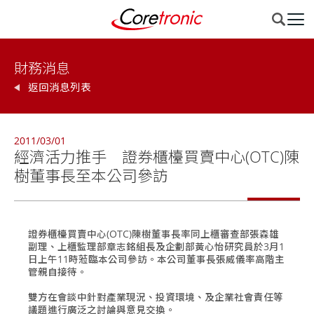
財務消息
返回消息列表
2011/03/01
經濟活力推手 證券櫃檯買賣中心(OTC)陳
樹董事長至本公司參訪
證券櫃檯買賣中心(OTC)陳樹董事長率同上櫃審查部張森雄
副理、上櫃監理部章志銘組長及企劃部黃心怡研究員於3月1
日上午11時蒞臨本公司參訪。本公司董事長張威儀率高階主
管親自接待。
雙方在會談中針對產業現況、投資環境、及企業社會責任等
議題進行廣泛之討論與意見交換。