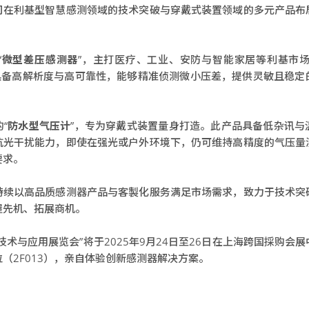
司在利基型智慧感测领域的技术突破与穿戴式装置领域的多元产品布
“
微型差压感测器
”，主打医疗、工业、安防与智能家居等利基市场。
量程，具备高解析度与高可靠性，能够精准侦测微小压差，提供灵敏且稳
。
“
防水型气压计
”，专为穿戴式装置量身打造。此产品具备低杂讯与
抗光干扰能力，即使在强光或户外环境下，仍可维持高精度的气压量
要求。
持续以高品质感测器产品与客製化服务满足市场需求，致力于技术突
握先机、拓展商机。
技术与应用展览会”将于2025年9月24日至26日在上海跨国採购会
（2F013），亲自体验创新感测器解决方案。