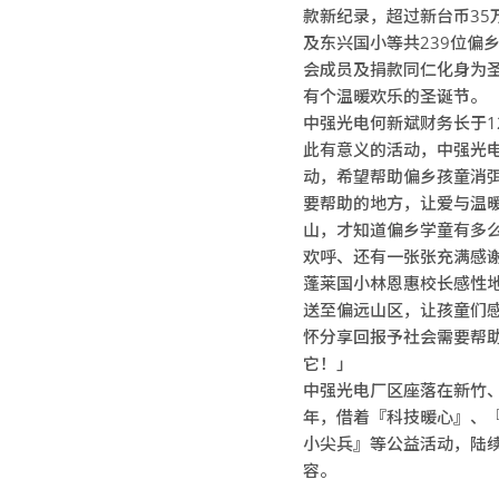
款新纪录，超过新台币3
及东兴国小等共239位偏乡
会成员及捐款同仁化身为圣
有个温暖欢乐的圣诞节。
中强光电何新斌财务长于1
此有意义的活动，中强光电
动，希望帮助偏乡孩童消
要帮助的地方，让爱与温
山，才知道偏乡学童有多
欢呼、还有一张张充满感
蓬莱国小林恩惠校长感性
送至偏远山区，让孩童们
怀分享回报予社会需要帮
它！」
中强光电厂区座落在新竹、
年，借着『科技暖心』、
小尖兵』等公益活动，陆续
容。