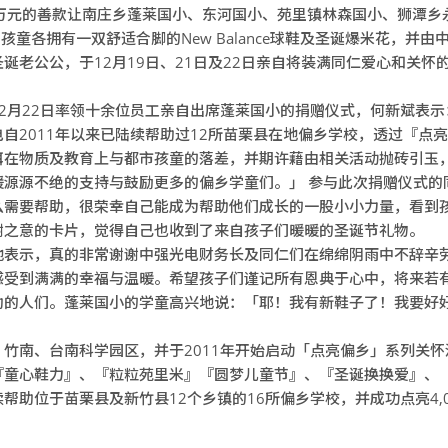
5万元的善款让南庄乡蓬莱国小、东河国小、苑里镇林森国小、狮潭乡
孩童各拥有一双舒适合脚的New Balance球鞋及圣诞爆米花，并
诞老公公，于12月19日、21日及22日亲自将装满同仁爱心和关怀
2月22日率领十余位员工亲自出席蓬莱国小的捐赠仪式，何新斌表
自2011年以来已陆续帮助过12所苗栗县在地偏乡学校，透过『点
弭在物质及教育上与都市孩童的落差，并期许藉由相关活动抛砖引玉
暖源源不绝的支持与鼓励更多的偏乡学童们。」 参与此次捐赠仪式的
么需要帮助，很荣幸自己能成为帮助他们成长的一股小小力量，看到
谢之意的卡片，觉得自己也收到了来自孩子们暖暖的圣诞节礼物。
地表示，真的非常谢谢中强光电财务长及同仁们在绵绵阴雨中不辞辛
感受到满满的幸福与温暖。希望孩子们谨记所有恩典于心中，将来若
助的人们。蓬莱国小的学童高兴地说：「耶！我有新鞋子了！我要好
竹南、台南科学园区，并于2011年开始启动「点亮偏乡」系列关怀
『童心鞋力』、『粒粒苑里米』『圆梦儿童节』、『圣诞换换爱』、
帮助位于苗栗县及新竹县12个乡镇的16所偏乡学校，并成功点亮4,