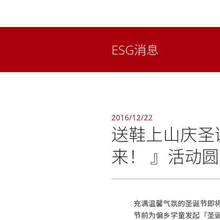
ESG消息
2016/12/22
送鞋上山庆圣
来！ 』活动
充满温馨气氛的圣诞节即将
节前为偏乡学童发起『圣