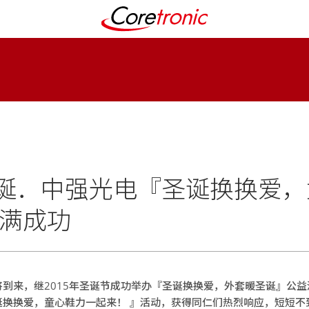
诞．中强光电『圣诞换换爱，
圆满成功
到来，继2015年圣诞节成功举办『圣诞换换爱，外套暖圣诞』公
诞换换爱，童心鞋力一起来！ 』活动，获得同仁们热烈响应，短短不