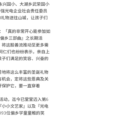
永兴国小、大湖乡武荣国小
由中强光电企业社会责任委员
的礼物送往山城，让孩子们
示：「真的非常开心能参加如
亮偏乡三部曲』之长期活
，将这股善流推动至更多需
同仁们也纷纷表示，亲自上
孩子们满足的笑容、兴奋的
劳地将这么丰富的圣诞礼物
有机会，定将这些恩典及关
好保护它，要一直穿着
活动，迄今已堂堂迈入第6
『小小文艺家』以及『光电
093位偏乡学童童稚的笑